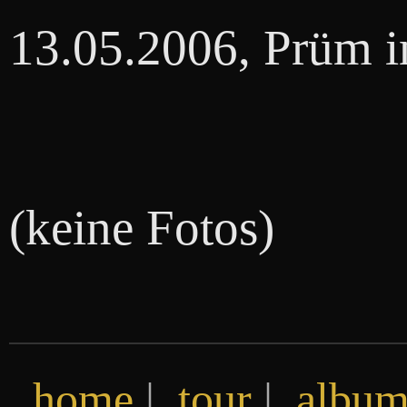
13.05.2006, Prüm in
(keine Fotos)
home
|
tour
|
album